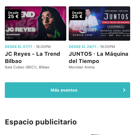
Desde
Desde
25 €
25 €
DESDE EL 07/11 -
18:00PM
DESDE EL 26/11 -
19:00PM
JC Reyes - La Trend
JUNTOS · La Máquina
Bilbao
del Tiempo
Sala Cubec (BEC!), Bilbao
Movistar Arena
Más eventos
Espacio publicitario