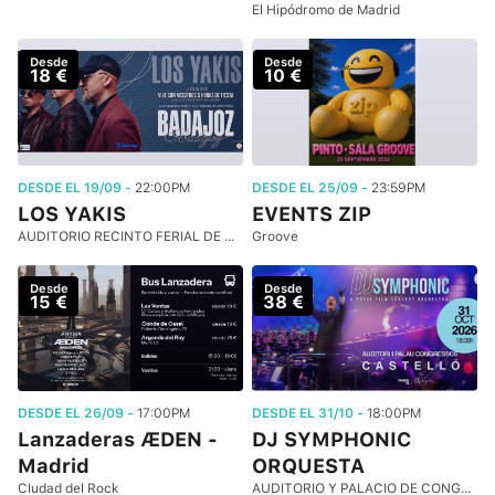
El Hipódromo de Madrid
Desde
Desde
18 €
10 €
DESDE EL 19/09 -
22:00PM
DESDE EL 25/09 -
23:59PM
LOS YAKIS
EVENTS ZIP
AUDITORIO RECINTO FERIAL DE BADAJOZ -
Groove
Desde
Desde
15 €
38 €
DESDE EL 26/09 -
17:00PM
DESDE EL 31/10 -
18:00PM
Lanzaderas ÆDEN -
DJ SYMPHONIC
Madrid
ORQUESTA
CIudad del Rock
AUDITORIO Y PALACIO DE CONGRESOS DE CASTELLÓN