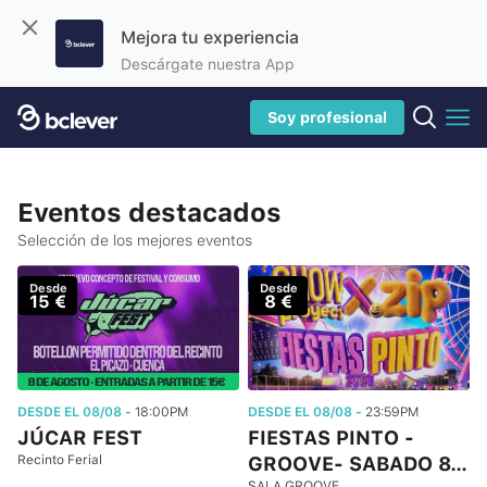
Mejora tu experiencia
Descárgate nuestra App
Soy profesional
Eventos destacados
Selección de los mejores eventos
Desde
Desde
15 €
8 €
DESDE EL 08/08 -
18:00PM
DESDE EL 08/08 -
23:59PM
JÚCAR FEST
FIESTAS PINTO -
Recinto Ferial
GROOVE- SABADO 8…
SALA GROOVE