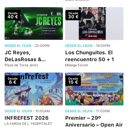
Desde
Desde
40 €
30 €
DESDE EL 15/08 -
20:00PM
DESDE EL 29/08 -
19:00PM
JC Reyes,
Los Chunguitos. El
DeLasRosas &…
reencuentro 50 + 1
Plaza de Toros Jerez
Málaga Forum
Desde
Desde
6 €
15 €
DESDE EL 05/09 -
10:00AM
DESDE EL 05/09 -
17:00PM
INFREFEST 2026
Premier – 29º
LA FARGA DE L´HOSPITALET
Aniversario – Open Air