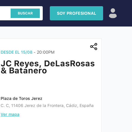
SOY PROFESIONAL
BUSCAR
ue
y
Aviso
DESDE EL 15/08
- 20:00PM
JC Reyes, DeLasRosas
& Batanero
Plaza de Toros Jerez
C. C, 11406 Jerez de la Frontera, Cádiz, España
Ver mapa