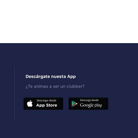
Descárgate nuesta App
¿Te animas a ser un clubber?