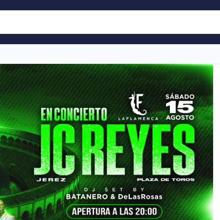
es, DeLasRosas & Batanero
 a bclever con tu cuenta
a qué evento he encontrado en bclever. ¿Te apetece q
?
ok
ar estas aceptando
Política de Privacidad
,
Términos y Condiciones
enlace